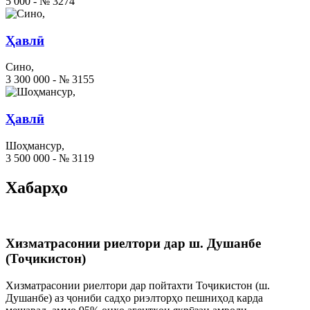
5 000 - № 3274
Ҳавлӣ
Сино,
3 300 000 - № 3155
Ҳавлӣ
Шоҳмансур,
3 500 000 - № 3119
Хабарҳо
Хизматрасонии риелтори дар ш. Душанбе
(Тоҷикистон)
Хизматрасонии риелтори дар пойтахти Тоҷикистон (ш.
Душанбе) аз ҷониби садҳо риэлторҳо пешниҳод карда