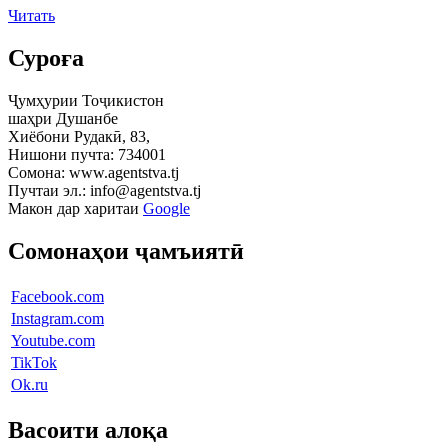
Читать
Суроға
Ҷумҳурии Тоҷикистон
шаҳри Душанбе
Хиёбони Рудакӣ, 83,
Нишони пучта: 734001
Сомона: www.agentstva.tj
Пучтаи эл.: info@agentstva.tj
Макон дар харитаи
Google
Сомонаҳои ҷамъиятӣ
Facebook.com
Instagram.com
Youtube.com
TikTok
Ok.ru
Васоити алоқа