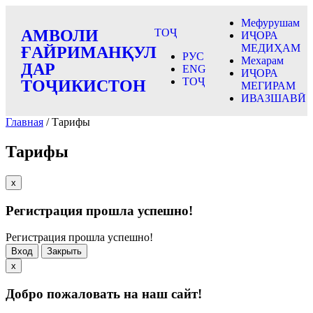
Мефурушам
ТОҶ
АМВОЛИ
ИҶОРА
МЕДИҲАМ
ҒАЙРИМАНҚУЛ
РУС
Мехарам
ДАР
ENG
ИҶОРА
ТОҶ
ТОҶИКИСТОН
МЕГИРАМ
ИВАЗШАВӢ
Главная
/ Тарифы
Тарифы
x
Регистрация прошла успешно!
Регистрация прошла успешно!
Вход
Закрыть
x
Добро пожаловать на наш сайт!