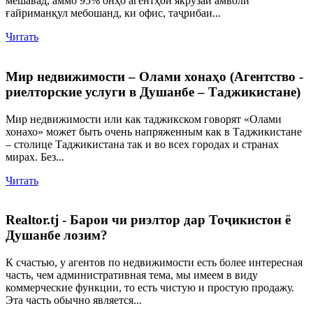
мешавад, аммо 95% онҳо агентҳои якрӯзаи амволи
ғайриманқул мебошанд, ки офис, таҷрибаи...
Читать
Мир недвижимости – Олами хонаҳо (Агентство -
риелторские услуги в Душанбе – Таджикистане)
Мир недвижимости или как таджикском говорят «Олами
хонахо» может быть очень напряженным как в Таджикистане
– столице Таджикистана так и во всех городах и странах
мирах. Без...
Читать
Realtor.tj - Барои чи риэлтор дар Тоҷикистон ё
Душанбе лозим?
К счастью, у агентов по недвижимости есть более интересная
часть, чем административная тема, мы имеем в виду
коммерческие функции, то есть чистую и простую продажу.
Эта часть обычно является...