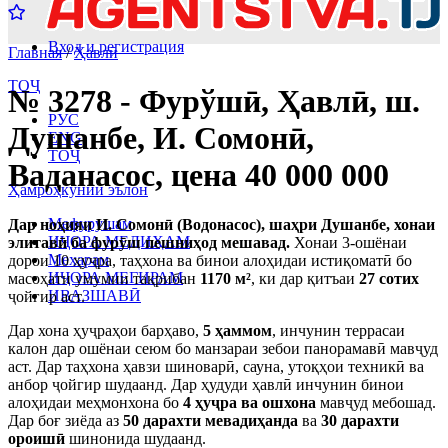
Вход и регистрация
Главная
/
Ҳавлӣ
ТОҶ
№ 3278 - Фурўшӣ, Ҳавлӣ, ш.
РУС
Душанбе, И. Сомонӣ,
ENG
ТОҶ
Ваданасос, цена 40 000 000
Ҳамроҳкунии эълон
Мефурушам
Дар ноҳияи И. Сомонӣ (Водонасос), шаҳри Душанбе, хонаи
ИҶОРА МЕДИҲАМ
элитавӣ ба фурӯш пешниҳод мешавад.
Хонаи 3-ошёнаи
Мехарам
дорои 10 ҳуҷра, таҳхона ва бинои алоҳидаи истиқоматӣ бо
ИҶОРА МЕГИРАМ
масоҳати умумии тақрибан
1170 м²
, ки дар қитъаи
27 сотих
ИВАЗШАВӢ
ҷойгир аст.
Дар хона ҳуҷраҳои барҳаво,
5 ҳаммом
, инчунин террасаи
калон дар ошёнаи сеюм бо манзараи зебои панорамавӣ мавҷуд
аст. Дар таҳхона ҳавзи шиноварӣ, сауна, утоқҳои техникӣ ва
анбор ҷойгир шудаанд. Дар ҳудуди ҳавлӣ инчунин бинои
алоҳидаи меҳмонхона бо
4 ҳуҷра ва ошхона
мавҷуд мебошад.
Дар боғ зиёда аз
50 дарахти мевадиҳанда
ва
30 дарахти
ороишӣ
шинонида шудаанд.