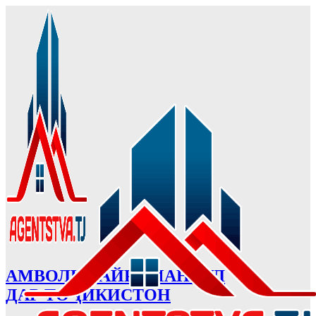
АМВОЛИ ҒАЙРИМАНҚУЛ
ДАР ТОҶИКИСТОН