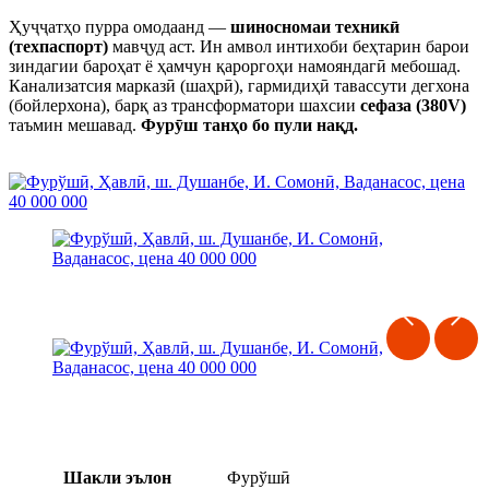
Ҳуҷҷатҳо пурра омодаанд —
шиносномаи техникӣ
(техпаспорт)
мавҷуд аст. Ин амвол интихоби беҳтарин барои
зиндагии бароҳат ё ҳамчун қароргоҳи намояндагӣ мебошад.
Канализатсия марказӣ (шаҳрӣ), гармидиҳӣ тавассути дегхона
(бойлерхона), барқ аз трансформатори шахсии
сефаза (380V)
таъмин мешавад.
Фурӯш танҳо бо пули нақд.
Шакли эълон
Фурўшӣ