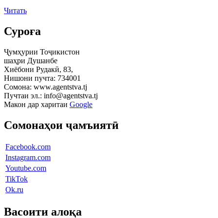
Читать
Суроға
Ҷумҳурии Тоҷикистон
шаҳри Душанбе
Хиёбони Рудакӣ, 83,
Нишони пучта: 734001
Сомона: www.agentstva.tj
Пучтаи эл.: info@agentstva.tj
Макон дар харитаи
Google
Сомонаҳои ҷамъиятӣ
Facebook.com
Instagram.com
Youtube.com
TikTok
Ok.ru
Васоити алоқа