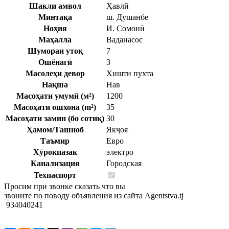
Шакли амвол
Ҳавлӣ
Минтақа
ш. Душанбе
Ноҳия
И. Сомонӣ
Маҳалла
Ваданасос
Шумораи утоқ
7
Ошёнагӣ
3
Масолеҳи девор
Хишти пухта
Нақша
Нав
Масоҳати умумӣ (м²)
1200
Масоҳати ошхона (m²)
35
Масоҳати замин (бо сотиқ)
30
Ҳамом/Ташноб
Якҷоя
Таъмир
Евро
Хӯрокпазак
электро
Канализация
Городская
Техпаспорт
Просим при звонке сказать что вы
звоните по поводу объявления из сайта Agentstva.tj
934040241