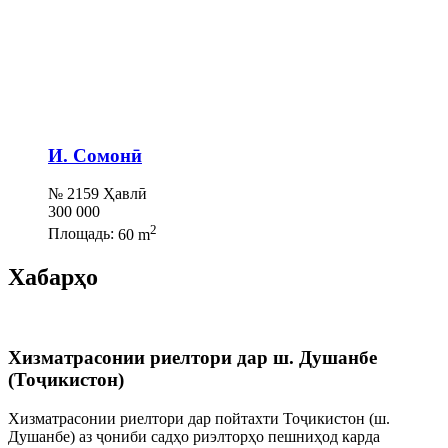
И. Сомонӣ
№ 2159 Ҳавлӣ
300 000
2
Площадь:
60 m
Хабарҳо
Хизматрасонии риелтори дар ш. Душанбе
(Тоҷикистон)
Хизматрасонии риелтори дар пойтахти Тоҷикистон (ш.
Душанбе) аз ҷониби садҳо риэлторҳо пешниҳод карда