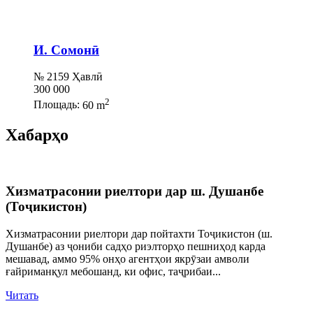
И. Сомонӣ
№ 2159 Ҳавлӣ
300 000
2
Площадь:
60 m
Хабарҳо
Хизматрасонии риелтори дар ш. Душанбе
(Тоҷикистон)
Хизматрасонии риелтори дар пойтахти Тоҷикистон (ш.
Душанбе) аз ҷониби садҳо риэлторҳо пешниҳод карда
мешавад, аммо 95% онҳо агентҳои якрӯзаи амволи
ғайриманқул мебошанд, ки офис, таҷрибаи...
Читать