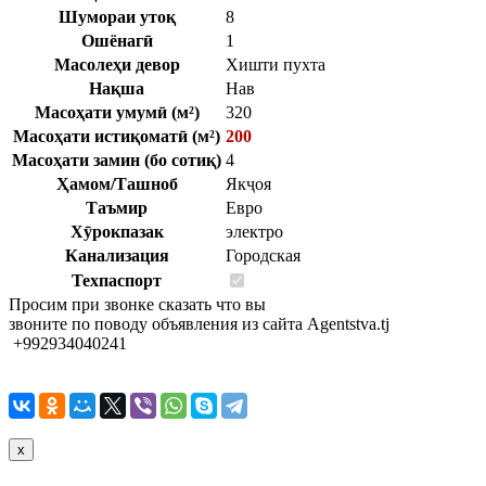
Шумораи утоқ
8
Ошёнагӣ
1
Масолеҳи девор
Хишти пухта
Нақша
Нав
Масоҳати умумӣ (м²)
320
Масоҳати истиқоматӣ (м²)
200
Масоҳати замин (бо сотиқ)
4
Ҳамом/Ташноб
Якҷоя
Таъмир
Евро
Хӯрокпазак
электро
Канализация
Городская
Техпаспорт
Просим при звонке сказать что вы
звоните по поводу объявления из сайта Agentstva.tj
+992934040241
x