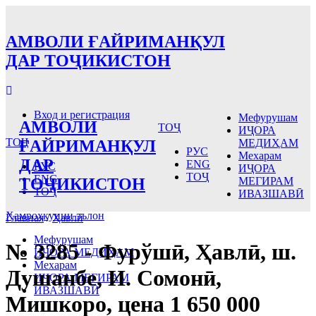
АМВОЛИ ҒАЙРИМАНҚУЛ
ДАР ТОҶИКИСТОН
Вход и регистрация
Мефурушам
АМВОЛИ
ТОҶ
ИҶОРА
ТОҶ
ҒАЙРИМАНҚУЛ
МЕДИҲАМ
РУС
Мехарам
ДАР
ENG
РУС
ИҶОРА
ТОҶ
ENG
ТОҶИКИСТОН
МЕГИРАМ
ТОҶ
ИВАЗШАВӢ
Ҳамроҳкунии эълон
Главная
/
Ҳавлӣ
Мефурушам
№ 3285 - Фурўшӣ, Ҳавлӣ, ш.
ИҶОРА МЕДИҲАМ
Мехарам
Душанбе, И. Сомонӣ,
ИҶОРА МЕГИРАМ
ИВАЗШАВӢ
Мишкоро, цена 1 650 000