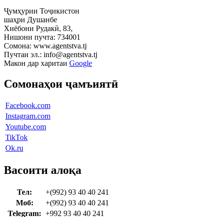
Ҷумҳурии Тоҷикистон
шаҳри Душанбе
Хиёбони Рудакӣ, 83,
Нишони пучта: 734001
Сомона: www.agentstva.tj
Пучтаи эл.: info@agentstva.tj
Макон дар харитаи
Google
Сомонаҳои ҷамъиятӣ
Facebook.com
Instagram.com
Youtube.com
TikTok
Ok.ru
Васоити алоқа
Тел:
+(992) 93 40 40 241
Моб:
+(992) 93 40 40 241
Telegram:
+992 93 40 40 241