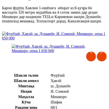
Барои фурӯш Хавлии 1-ошёнага иборат аз 8-ҳуҷра бо
масоҳати 320 метри мураббаъ ва 4 сотик замин дар деҳаи
Мишкоро дар наздикии ТЕЦ-и Карамоваи шахри Душанбе,
пешниход мешавад. Техпаспорт дорад. Канализация шахри.
Шакли эълон
Фурўшӣ
Шакли амвол
Ҳавлӣ
Минтақа
ш. Душанбе
Ноҳия
И. Сомонӣ
Маҳалла
Мишкоро
Кӯча
Шафак
Рақами хона
68/1