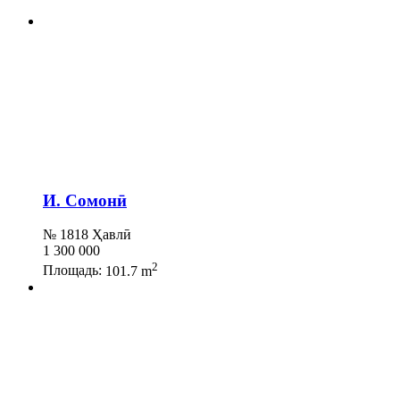
И. Сомонӣ
№ 1818 Ҳавлӣ
1 300 000
2
Площадь:
101.7 m