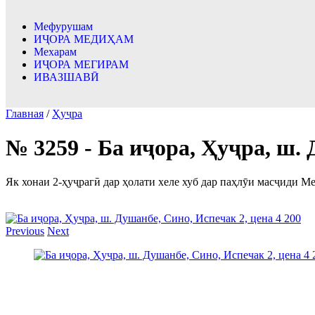
Мефурушам
ИҶОРА МЕДИҲАМ
Мехарам
ИҶОРА МЕГИРАМ
ИВАЗШАВӢ
Главная
/
Ҳуҷра
№ 3259 - Ба иҷора, Ҳуҷра, ш. 
Як хонаи 2-ҳуҷрагӣ дар ҳолати хеле хуб дар паҳлӯи масҷиди 
Previous
Next