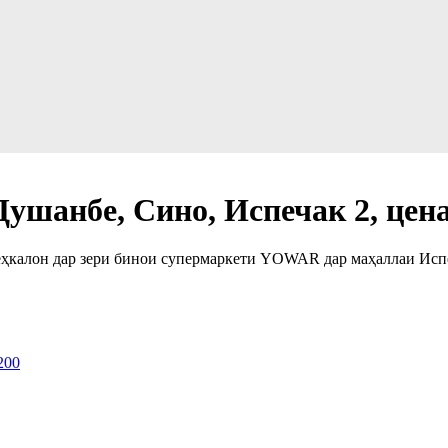
Душанбе, Сино, Испечак 2, цена
Меҳкалон дар зери бинои супермаркети YOWAR дар маҳаллаи Исп