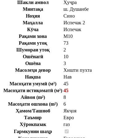
Шакли амвол
Ҳуҷра
Минтақа
ш. Душанбе
Ноҳия
Сино
Маҳалла
Испечак 2
Кӯча
Испечак
Рақами хона
М10
Рақами утоқ
73
Шумораи утоқ
2
Ошёнагӣ
10
Ошёна
3
Масолеҳи девор
Хишти пухта
Нақша
Нав
Масоҳати умумӣ (м²)
45
Масоҳати истиқоматӣ (м²)
45
Айвон (m²)
8
Масоҳати ошхона (m²)
6
Ҳамом/Ташноб
Якҷоя
Таъмир
Евро
Хӯрокпазак
газ
Гармкунии шаҳр