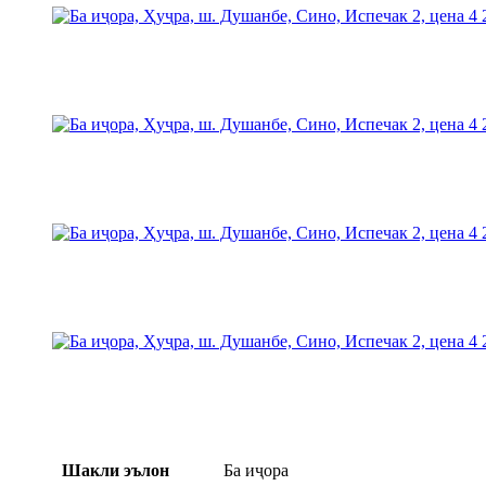
Шакли эълон
Ба иҷора