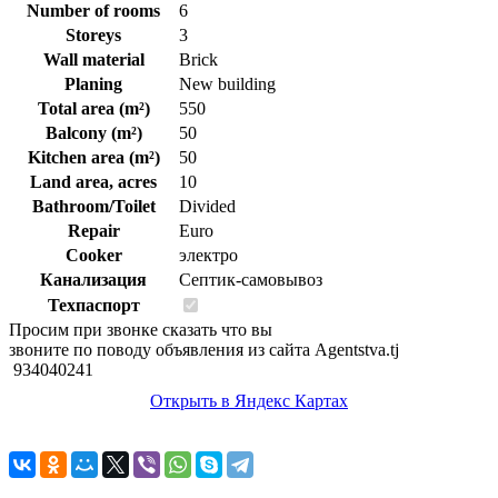
Number of rooms
6
Storeys
3
Wall material
Brick
Planing
New building
Total area (m²)
550
Balcony (m²)
50
Kitchen area (m²)
50
Land area, acres
10
Bathroom/Toilet
Divided
Repair
Euro
Cooker
электро
Канализация
Септик-самовывоз
Техпаспорт
Просим при звонке сказать что вы
звоните по поводу объявления из сайта Agentstva.tj
934040241
Открыть в Яндекс Картах