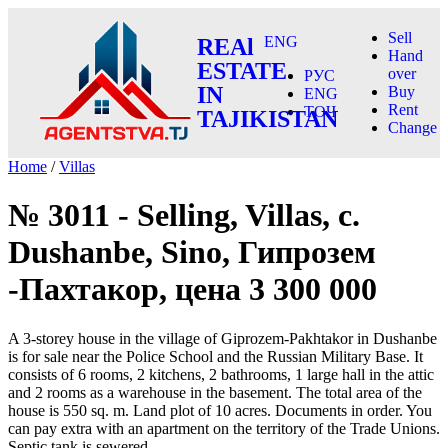
Sell
ENG
REAl
Hand
ESTATE
over
РУС
IN
Buy
ENG
Rent
ТОҶ
TAJIKISTAN
Change
Home
/
Villas
№ 3011 - Selling, Villas, c.
Dushanbe, Sino, Гипрозем
-Пахтакор, цена 3 300 000
A 3-storey house in the village of Giprozem-Pakhtakor in Dushanbe
is for sale near the Police School and the Russian Military Base. It
consists of 6 rooms, 2 kitchens, 2 bathrooms, 1 large hall in the attic
and 2 rooms as a warehouse in the basement. The total area of ​​the
house is 550 sq. m. Land plot of 10 acres. Documents in order. You
can pay extra with an apartment on the territory of the Trade Unions.
Septic tank is sewered.